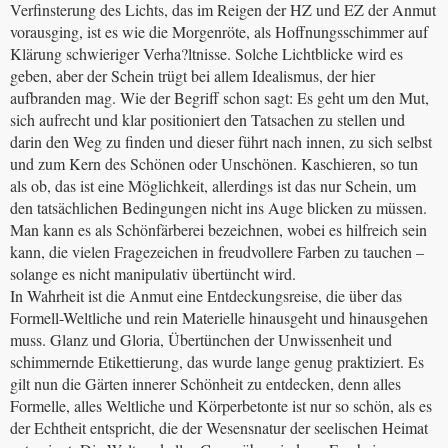
Verfinsterung des Lichts, das im Reigen der HZ und EZ der Anmut
vorausging, ist es wie die Morgenröte, als Hoffnungsschimmer auf
Klärung schwieriger Verha?ltnisse. Solche Lichtblicke wird es
geben, aber der Schein trügt bei allem Idealismus, der hier
aufbranden mag. Wie der Begriff schon sagt: Es geht um den Mut,
sich aufrecht und klar positioniert den Tatsachen zu stellen und
darin den Weg zu finden und dieser führt nach innen, zu sich selbst
und zum Kern des Schönen oder Unschönen. Kaschieren, so tun
als ob, das ist eine Möglichkeit, allerdings ist das nur Schein, um
den tatsächlichen Bedingungen nicht ins Auge blicken zu müssen.
Man kann es als Schönfärberei bezeichnen, wobei es hilfreich sein
kann, die vielen Fragezeichen in freudvollere Farben zu tauchen –
solange es nicht manipulativ übertüncht wird.
In Wahrheit ist die Anmut eine Entdeckungsreise, die über das
Formell-Weltliche und rein Materielle hinausgeht und hinausgehen
muss. Glanz und Gloria, Übertünchen der Unwissenheit und
schimmernde Etikettierung, das wurde lange genug praktiziert. Es
gilt nun die Gärten innerer Schönheit zu entdecken, denn alles
Formelle, alles Weltliche und Körperbetonte ist nur so schön, als es
der Echtheit entspricht, die der Wesensnatur der seelischen Heimat